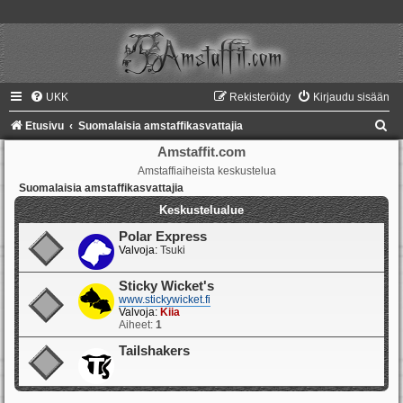
UKK
Rekisteröidy
Kirjaudu sisään
E
Etusivu
Suomalaisia amstaffikasvattajia
t
Amstaffit.com
Amstaffiaiheista keskustelua
s
Suomalaisia amstaffikasvattajia
i
Keskustelualue
Polar Express
Valvoja:
Tsuki
Sticky Wicket's
www.stickywicket.fi
Valvoja:
Kiia
Aiheet:
1
Tailshakers