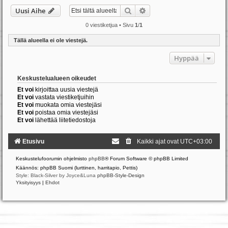
Etsi
Tarkennettu haku
Uusi Aihe
0 viestiketjua • Sivu
1
/
1
Tällä alueella ei ole viestejä.
Hyppää
Keskustelualueen oikeudet
Et voi
kirjoittaa uusia viestejä
Et voi
vastata viestiketjuihin
Et voi
muokata omia viestejäsi
Et voi
poistaa omia viestejäsi
Et voi
lähettää liitetiedostoja
Etusivu
Kaikki ajat ovat
UTC+03:00
Keskustelufoorumin ohjelmisto
phpBB
® Forum Software © phpBB Limited
Käännös: phpBB Suomi (lurttinen, harritapio, Pettis)
Style: Black-Silver by Joyce&Luna
phpBB-Style-Design
Yksityisyys
|
Ehdot