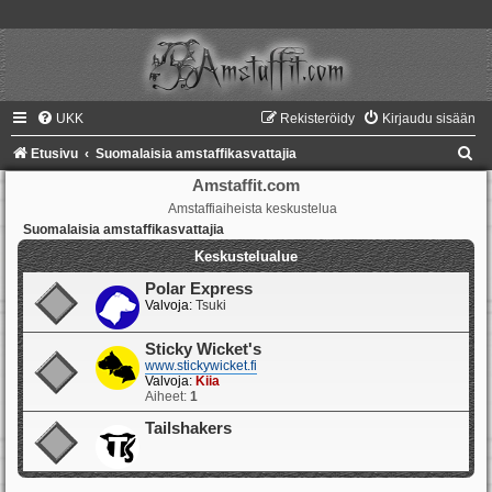
UKK
Rekisteröidy
Kirjaudu sisään
E
Etusivu
Suomalaisia amstaffikasvattajia
t
Amstaffit.com
Amstaffiaiheista keskustelua
s
Suomalaisia amstaffikasvattajia
i
Keskustelualue
Polar Express
Valvoja:
Tsuki
Sticky Wicket's
www.stickywicket.fi
Valvoja:
Kiia
Aiheet:
1
Tailshakers