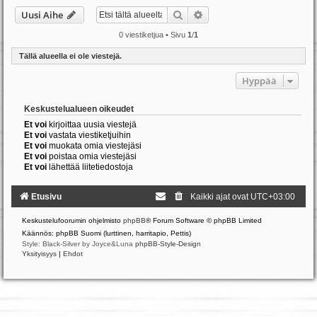
Etsi
Tarkennettu haku
Uusi Aihe
0 viestiketjua • Sivu
1
/
1
Tällä alueella ei ole viestejä.
Hyppää
Keskustelualueen oikeudet
Et voi
kirjoittaa uusia viestejä
Et voi
vastata viestiketjuihin
Et voi
muokata omia viestejäsi
Et voi
poistaa omia viestejäsi
Et voi
lähettää liitetiedostoja
Etusivu
Kaikki ajat ovat
UTC+03:00
Keskustelufoorumin ohjelmisto
phpBB
® Forum Software © phpBB Limited
Käännös: phpBB Suomi (lurttinen, harritapio, Pettis)
Style: Black-Silver by Joyce&Luna
phpBB-Style-Design
Yksityisyys
|
Ehdot