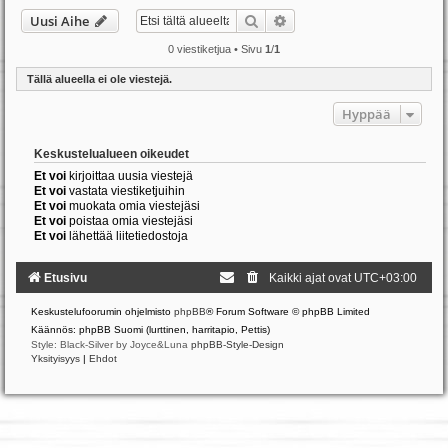
Etsi
Tarkennettu haku
Uusi Aihe
0 viestiketjua • Sivu
1
/
1
Tällä alueella ei ole viestejä.
Hyppää
Keskustelualueen oikeudet
Et voi
kirjoittaa uusia viestejä
Et voi
vastata viestiketjuihin
Et voi
muokata omia viestejäsi
Et voi
poistaa omia viestejäsi
Et voi
lähettää liitetiedostoja
Etusivu
Kaikki ajat ovat
UTC+03:00
Keskustelufoorumin ohjelmisto
phpBB
® Forum Software © phpBB Limited
Käännös: phpBB Suomi (lurttinen, harritapio, Pettis)
Style: Black-Silver by Joyce&Luna
phpBB-Style-Design
Yksityisyys
|
Ehdot