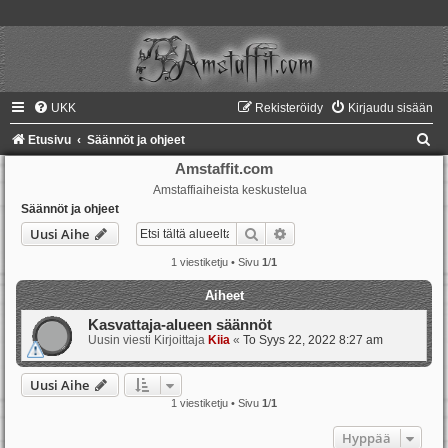
UKK
Rekisteröidy
Kirjaudu sisään
E
Etusivu
Säännöt ja ohjeet
t
Amstaffit.com
Amstaffiaiheista keskustelua
s
Säännöt ja ohjeet
i
Etsi
Tarkennettu haku
Uusi Aihe
1 viestiketju • Sivu
1
/
1
Aiheet
Kasvattaja-alueen säännöt
Uusin viesti Kirjoittaja
Kiia
«
To Syys 22, 2022 8:27 am
Uusi Aihe
1 viestiketju • Sivu
1
/
1
Hyppää