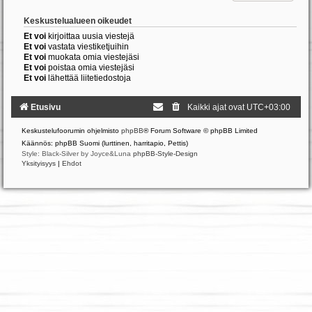
Keskustelualueen oikeudet
Et voi
kirjoittaa uusia viestejä
Et voi
vastata viestiketjuihin
Et voi
muokata omia viestejäsi
Et voi
poistaa omia viestejäsi
Et voi
lähettää liitetiedostoja
Etusivu
Kaikki ajat ovat
UTC+03:00
Keskustelufoorumin ohjelmisto
phpBB
® Forum Software © phpBB Limited
Käännös: phpBB Suomi (lurttinen, harritapio, Pettis)
Style: Black-Silver by Joyce&Luna
phpBB-Style-Design
Yksityisyys
|
Ehdot