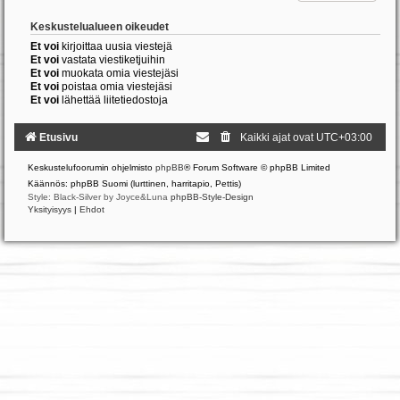
Keskustelualueen oikeudet
Et voi
kirjoittaa uusia viestejä
Et voi
vastata viestiketjuihin
Et voi
muokata omia viestejäsi
Et voi
poistaa omia viestejäsi
Et voi
lähettää liitetiedostoja
Etusivu
Kaikki ajat ovat
UTC+03:00
Keskustelufoorumin ohjelmisto
phpBB
® Forum Software © phpBB Limited
Käännös: phpBB Suomi (lurttinen, harritapio, Pettis)
Style: Black-Silver by Joyce&Luna
phpBB-Style-Design
Yksityisyys
|
Ehdot