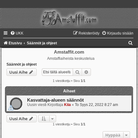
UKK
Rekisteröidy
Kirjaudu sisään
E
Etusivu
Säännöt ja ohjeet
t
Amstaffit.com
Amstaffiaiheista keskustelua
s
Säännöt ja ohjeet
i
Etsi
Tarkennettu haku
Uusi Aihe
1 viestiketju • Sivu
1
/
1
Aiheet
Kasvattaja-alueen säännöt
Uusin viesti Kirjoittaja
Kiia
«
To Syys 22, 2022 8:27 am
Uusi Aihe
1 viestiketju • Sivu
1
/
1
Hyppää