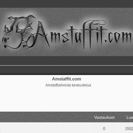
Amstaffit.com
Amstaffiaiheista keskustelua
ennettu haku
Vastaukset
Lue
0
155
m