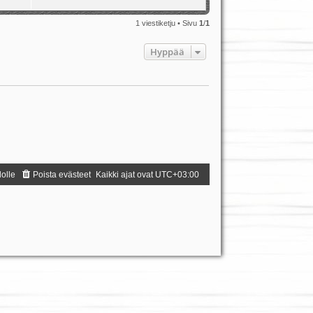
1 viestiketju • Sivu
1
/
1
Hyppää
dolle
Poista evästeet
Kaikki ajat ovat
UTC+03:00