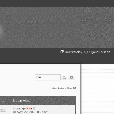
Rekisteröidy
Kirjaudu sisään
Etsi
Tarkennettu haku
1 viestiketju • Sivu
1
/
1
ttu
Uusin viesti
Kirjoittaja
Kiia
2111
To Syys 22, 2022 8:27 am