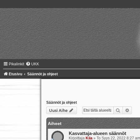
Pikalinkit
UKK
Etusivu
Säännöt ja ohjeet
Säännöt ja ohjeet
Etsi
Tark
Uusi Aihe
Aiheet
Kasvattaja-alueen säännöt
Kirjoittaja
Kiia
»
To Syys 22, 2022 8:27 a