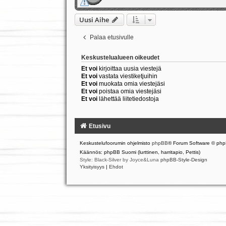
Uusi Aihe
Palaa etusivulle
Keskustelualueen oikeudet
Et voi
kirjoittaa uusia viestejä
Et voi
vastata viestiketjuihin
Et voi
muokata omia viestejäsi
Et voi
poistaa omia viestejäsi
Et voi
lähettää liitetiedostoja
Etusivu
Keskustelufoorumin ohjelmisto
phpBB
® Forum Software © php
Käännös: phpBB Suomi (lurttinen, harritapio, Pettis)
Style: Black-Silver by Joyce&Luna
phpBB-Style-Design
Yksityisyys
|
Ehdot