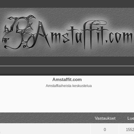
Amstaffit.com
Amstaffiaiheista keskustelua
ennettu haku
Vastaukset
Lue
0
155
m