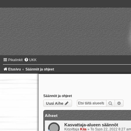
Pikalinkit
UKK
Etusivu
Säännöt ja ohjeet
Säännöt ja ohjeet
Etsi
Tark
Uusi Aihe
Aiheet
Kasvattaja-alueen säännöt
Kirjoittaja
Kiia
»
To Syys 22, 2022 8:27 a