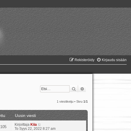
Rekisteröidy
Kirjaudu sisään
Etsi
Tarkennettu haku
1 viestiketju • Sivu
1
/
1
ttu
Uusin viesti
Kirjoittaja
Kiia
2105
To Syys 22, 2022 8:27 am