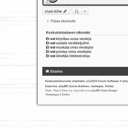
Uusi Aihe
Palaa etusivulle
Keskustelualueen oikeudet
Et voi
kirjoittaa uusia viestejä
Et voi
vastata viestiketjuihin
Et voi
muokata omia viestejäsi
Et voi
poistaa omia viestejäsi
Et voi
lähettää liitetiedostoja
Etusivu
Keskustelufoorumin ohjelmisto
phpBB
® Forum Software © php
Käännös: phpBB Suomi (lurttinen, harritapio, Pettis)
Style: Black-Silver by Joyce&Luna
phpBB-Style-Design
Yksityisyys
|
Ehdot