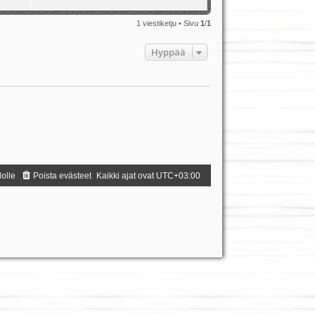
1 viestiketju • Sivu
1
/
1
Hyppää
dolle
Poista evästeet
Kaikki ajat ovat
UTC+03:00