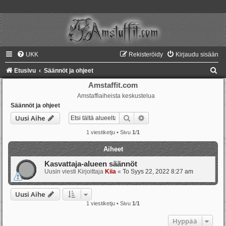
UKK
Rekisteröidy
Kirjaudu sisään
E
Etusivu
Säännöt ja ohjeet
t
Amstaffit.com
Amstaffiaiheista keskustelua
s
Säännöt ja ohjeet
i
Etsi
Tarkennettu haku
Uusi Aihe
1 viestiketju • Sivu
1
/
1
Aiheet
Kasvattaja-alueen säännöt
Uusin viesti Kirjoittaja
Kiia
«
To Syys 22, 2022 8:27 am
Uusi Aihe
1 viestiketju • Sivu
1
/
1
Hyppää