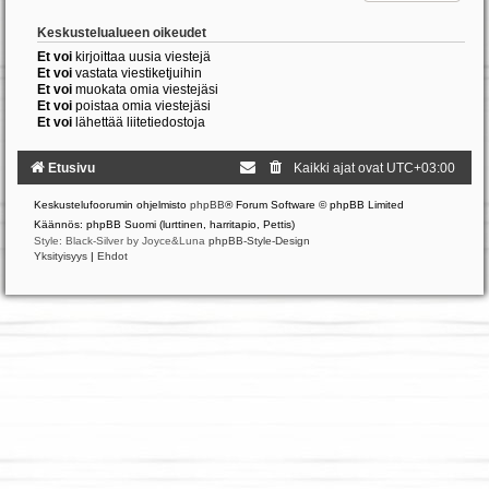
Keskustelualueen oikeudet
Et voi
kirjoittaa uusia viestejä
Et voi
vastata viestiketjuihin
Et voi
muokata omia viestejäsi
Et voi
poistaa omia viestejäsi
Et voi
lähettää liitetiedostoja
Etusivu
Kaikki ajat ovat
UTC+03:00
Keskustelufoorumin ohjelmisto
phpBB
® Forum Software © phpBB Limited
Käännös: phpBB Suomi (lurttinen, harritapio, Pettis)
Style: Black-Silver by Joyce&Luna
phpBB-Style-Design
Yksityisyys
|
Ehdot