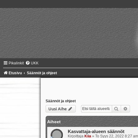
Pikalinkit
UKK
Etusivu
Säännöt ja ohjeet
Säännöt ja ohjeet
Etsi
Tark
Uusi Aihe
Aiheet
Kasvattaja-alueen säännöt
Kirjoittaja
Kiia
»
To Syys 22, 2022 8:27 a