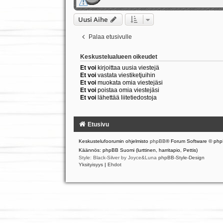
Uusi Aihe
Palaa etusivulle
Keskustelualueen oikeudet
Et voi
kirjoittaa uusia viestejä
Et voi
vastata viestiketjuihin
Et voi
muokata omia viestejäsi
Et voi
poistaa omia viestejäsi
Et voi
lähettää liitetiedostoja
Etusivu
Keskustelufoorumin ohjelmisto
phpBB
® Forum Software © php
Käännös: phpBB Suomi (lurttinen, harritapio, Pettis)
Style: Black-Silver by Joyce&Luna
phpBB-Style-Design
Yksityisyys
|
Ehdot