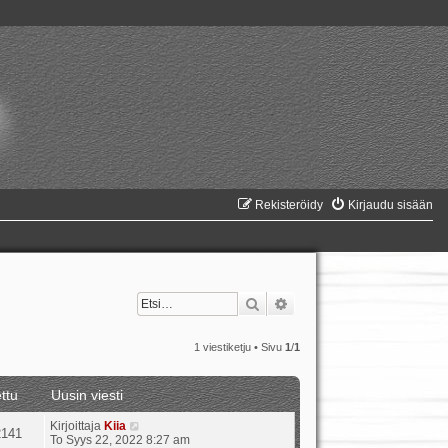
Rekisteröidy
Kirjaudu sisään
Etsi
Tarkennettu haku
1 viestiketju • Sivu
1
/
1
ttu
Uusin viesti
Kirjoittaja
Kiia
2141
To Syys 22, 2022 8:27 am