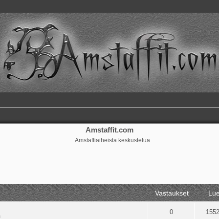
Amstaffit.com
Amstaffiaiheista keskustelua
ennettu haku
Vastaukset
Lue
0
155
m