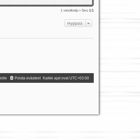
1 viestiketju • Sivu
1
/
1
Hyppää
dolle
Poista evästeet
Kaikki ajat ovat
UTC+03:00