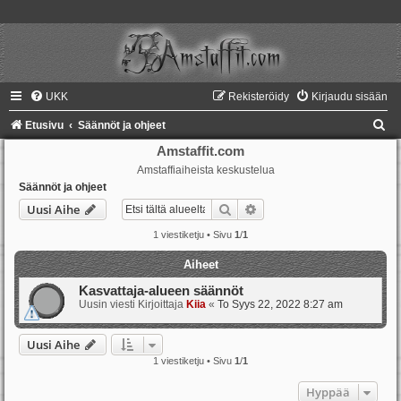
UKK
Rekisteröidy
Kirjaudu sisään
E
Etusivu
Säännöt ja ohjeet
t
Amstaffit.com
Amstaffiaiheista keskustelua
s
Säännöt ja ohjeet
i
Etsi
Tarkennettu haku
Uusi Aihe
1 viestiketju • Sivu
1
/
1
Aiheet
Kasvattaja-alueen säännöt
Uusin viesti Kirjoittaja
Kiia
«
To Syys 22, 2022 8:27 am
Uusi Aihe
1 viestiketju • Sivu
1
/
1
Hyppää