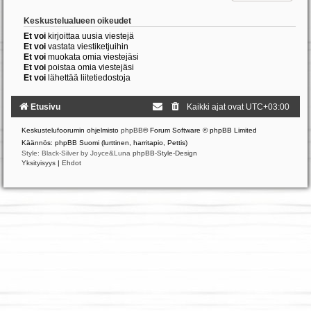
Keskustelualueen oikeudet
Et voi
kirjoittaa uusia viestejä
Et voi
vastata viestiketjuihin
Et voi
muokata omia viestejäsi
Et voi
poistaa omia viestejäsi
Et voi
lähettää liitetiedostoja
Etusivu
Kaikki ajat ovat
UTC+03:00
Keskustelufoorumin ohjelmisto
phpBB
® Forum Software © phpBB Limited
Käännös: phpBB Suomi (lurttinen, harritapio, Pettis)
Style: Black-Silver by Joyce&Luna
phpBB-Style-Design
Yksityisyys
|
Ehdot