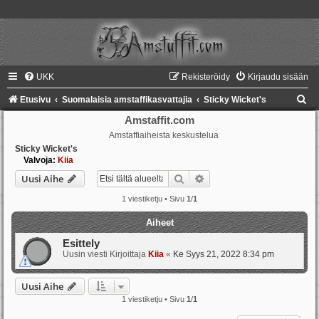
UKK
Rekisteröidy
Kirjaudu sisään
E
Etusivu
Suomalaisia amstaffikasvattajia
Sticky Wicket's
t
Amstaffit.com
Amstaffiaiheista keskustelua
s
Sticky Wicket's
i
Valvoja:
Kiia
Etsi
Tarkennettu haku
Uusi Aihe
1 viestiketju • Sivu
1
/
1
Aiheet
Esittely
Uusin viesti Kirjoittaja
Kiia
«
Ke Syys 21, 2022 8:34 pm
Uusi Aihe
1 viestiketju • Sivu
1
/
1