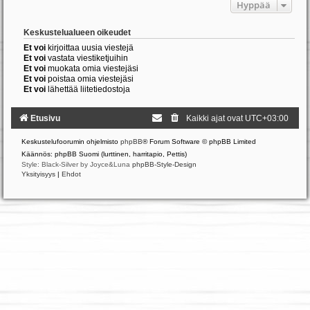
Hyppää
Keskustelualueen oikeudet
Et voi
kirjoittaa uusia viestejä
Et voi
vastata viestiketjuihin
Et voi
muokata omia viestejäsi
Et voi
poistaa omia viestejäsi
Et voi
lähettää liitetiedostoja
Etusivu
Kaikki ajat ovat
UTC+03:00
Keskustelufoorumin ohjelmisto
phpBB
® Forum Software © phpBB Limited
Käännös: phpBB Suomi (lurttinen, harritapio, Pettis)
Style: Black-Silver by Joyce&Luna
phpBB-Style-Design
Yksityisyys
|
Ehdot