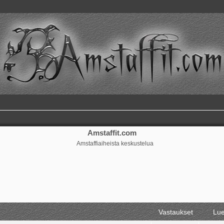
Amstaffit.com
Amstaffiaiheista keskustelua
ennettu haku
Vastaukset
Lue