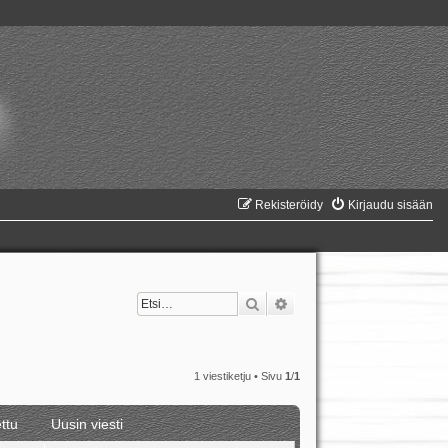
Rekisteröidy
Kirjaudu sisään
Etsi
Tarkennettu haku
1 viestiketju • Sivu
1
/
1
ttu
Uusin viesti