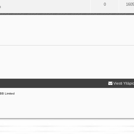
0
160
m
Viesti Ylläpi
BB Limited