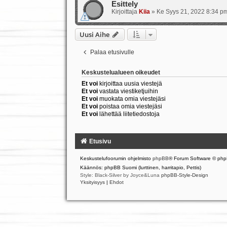
Esittely
Kirjoittaja
Kiia
»
Ke Syys 21, 2022 8:34 p
Uusi Aihe
Palaa etusivulle
Keskustelualueen oikeudet
Et voi
kirjoittaa uusia viestejä
Et voi
vastata viestiketjuihin
Et voi
muokata omia viestejäsi
Et voi
poistaa omia viestejäsi
Et voi
lähettää liitetiedostoja
Etusivu
Keskustelufoorumin ohjelmisto
phpBB
® Forum Software © php
Käännös: phpBB Suomi (lurttinen, harritapio, Pettis)
Style: Black-Silver by Joyce&Luna
phpBB-Style-Design
Yksityisyys
|
Ehdot