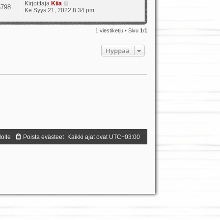
Kirjoittaja
Kiia
5798
Ke Syys 21, 2022 8:34 pm
1 viestiketju • Sivu
1
/
1
Hyppää
dolle
Poista evästeet
Kaikki ajat ovat
UTC+03:00