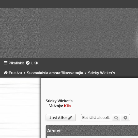
Pikalinkit
UKK
Etusivu
Suomalaisia amstaffikasvattajia
Sticky Wicket's
Sticky Wicket's
Valvoja:
Kiia
Etsi
Tark
Uusi Aihe
Aiheet