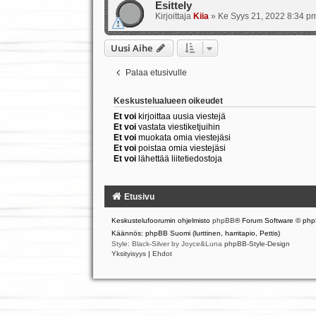
Esittely
Kirjoittaja
Kiia
»
Ke Syys 21, 2022 8:34 p
Uusi Aihe
Palaa etusivulle
Keskustelualueen oikeudet
Et voi
kirjoittaa uusia viestejä
Et voi
vastata viestiketjuihin
Et voi
muokata omia viestejäsi
Et voi
poistaa omia viestejäsi
Et voi
lähettää liitetiedostoja
Etusivu
Keskustelufoorumin ohjelmisto
phpBB
® Forum Software © php
Käännös: phpBB Suomi (lurttinen, harritapio, Pettis)
Style: Black-Silver by Joyce&Luna
phpBB-Style-Design
Yksityisyys
|
Ehdot