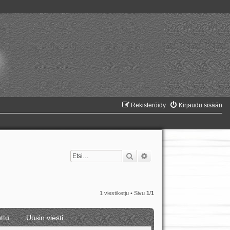
Rekisteröidy
Kirjaudu sisään
Etsi
Tarkennettu haku
1 viestiketju • Sivu
1
/
1
ttu
Uusin viesti