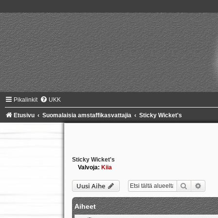
Pikalinkit
UKK
Etusivu
Suomalaisia amstaffikasvattajia
Sticky Wicket's
Sticky Wicket's
Valvoja:
Kiia
Etsi
Tark
Uusi Aihe
Aiheet