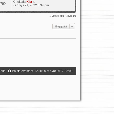
Kirjoittaja
Kiia
5799
Ke Syys 21, 2022 8:34 pm
1 viestiketju • Sivu
1
/
1
Hyppää
dolle
Poista evästeet
Kaikki ajat ovat
UTC+03:00