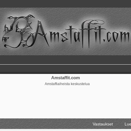
Amstaffit.com
Amstaffiaiheista keskustelua
ennettu haku
Vastaukset
Lue