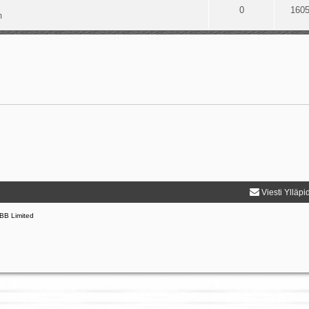
0
160
m
Viesti Ylläpi
BB Limited