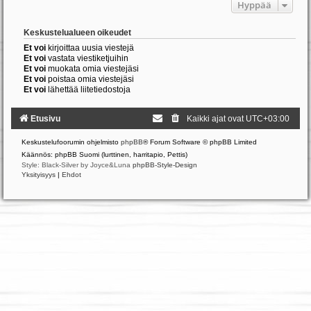
Hyppää
Keskustelualueen oikeudet
Et voi
kirjoittaa uusia viestejä
Et voi
vastata viestiketjuihin
Et voi
muokata omia viestejäsi
Et voi
poistaa omia viestejäsi
Et voi
lähettää liitetiedostoja
Etusivu
Kaikki ajat ovat
UTC+03:00
Keskustelufoorumin ohjelmisto
phpBB
® Forum Software © phpBB Limited
Käännös: phpBB Suomi (lurttinen, harritapio, Pettis)
Style: Black-Silver by Joyce&Luna
phpBB-Style-Design
Yksityisyys
|
Ehdot