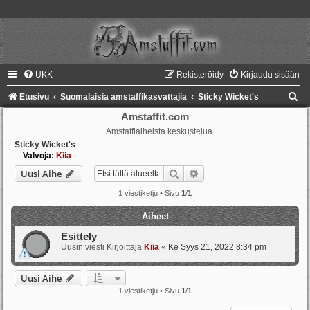
UKK
Rekisteröidy
Kirjaudu sisään
E
Etusivu
Suomalaisia amstaffikasvattajia
Sticky Wicket's
t
Amstaffit.com
Amstaffiaiheista keskustelua
s
Sticky Wicket's
i
Valvoja:
Kiia
Etsi
Tarkennettu haku
Uusi Aihe
1 viestiketju • Sivu
1
/
1
Aiheet
Esittely
Uusin viesti Kirjoittaja
Kiia
«
Ke Syys 21, 2022 8:34 pm
Uusi Aihe
1 viestiketju • Sivu
1
/
1