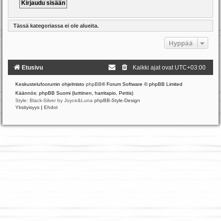
Tässä kategoriassa ei ole alueita.
Hyppää
Etusivu
Kaikki ajat ovat
UTC+03:00
Keskustelufoorumin ohjelmisto
phpBB
® Forum Software © phpBB Limited
Käännös: phpBB Suomi (lurttinen, harritapio, Pettis)
Style: Black-Silver by Joyce&Luna
phpBB-Style-Design
Yksityisyys
|
Ehdot