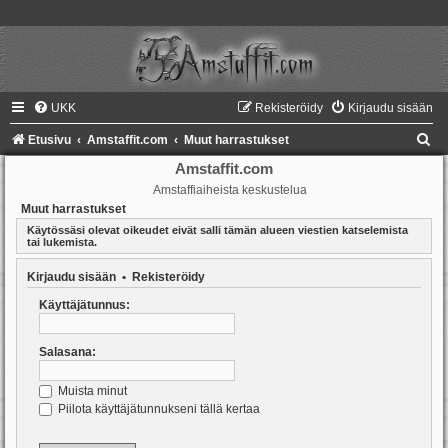
UKK
Rekisteröidy
Kirjaudu sisään
E
Etusivu
Amstaffit.com
Muut harrastukset
t
Amstaffit.com
Amstaffiaiheista keskustelua
s
Muut harrastukset
i
Käytössäsi olevat oikeudet eivät salli tämän alueen viestien katselemista
tai lukemista.
Kirjaudu sisään
•
Rekisteröidy
Käyttäjätunnus:
Salasana:
Muista minut
Piilota käyttäjätunnukseni tällä kertaa