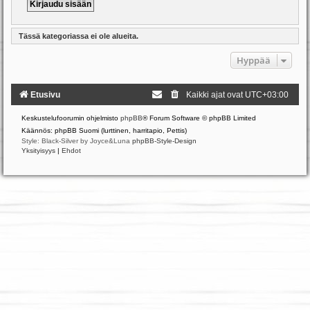
Tässä kategoriassa ei ole alueita.
Hyppää
Etusivu
Kaikki ajat ovat
UTC+03:00
Keskustelufoorumin ohjelmisto
phpBB
® Forum Software © phpBB Limited
Käännös: phpBB Suomi (lurttinen, harritapio, Pettis)
Style: Black-Silver by Joyce&Luna
phpBB-Style-Design
Yksityisyys
|
Ehdot