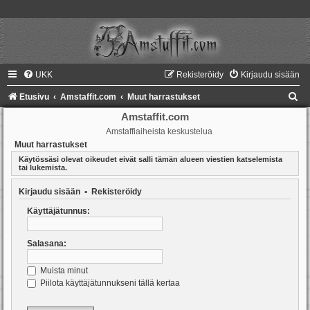
UKK
Rekisteröidy
Kirjaudu sisään
E
Etusivu
Amstaffit.com
Muut harrastukset
t
Amstaffit.com
Amstaffiaiheista keskustelua
s
Muut harrastukset
i
Käytössäsi olevat oikeudet eivät salli tämän alueen viestien katselemista
tai lukemista.
Kirjaudu sisään
•
Rekisteröidy
Käyttäjätunnus:
Salasana:
Muista minut
Piilota käyttäjätunnukseni tällä kertaa