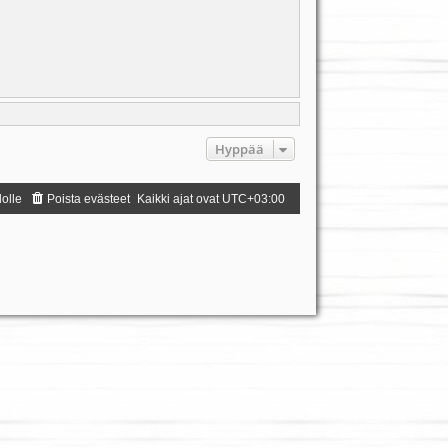
Hyppää
dolle
Poista evästeet
Kaikki ajat ovat
UTC+03:00