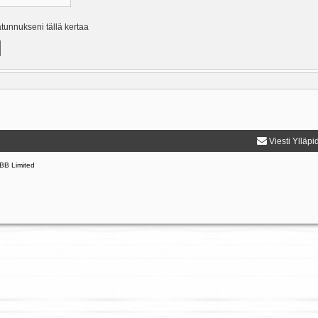
ätunnukseni tällä kertaa
Viesti Ylläpi
BB Limited