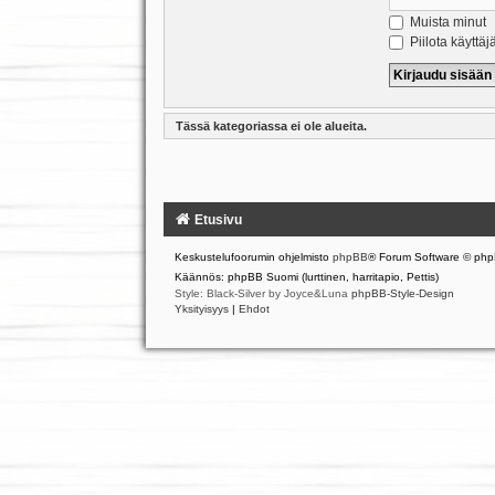
Muista minut
Piilota käyttäj
Tässä kategoriassa ei ole alueita.
Etusivu
Keskustelufoorumin ohjelmisto
phpBB
® Forum Software © php
Käännös: phpBB Suomi (lurttinen, harritapio, Pettis)
Style: Black-Silver by Joyce&Luna
phpBB-Style-Design
Yksityisyys
|
Ehdot