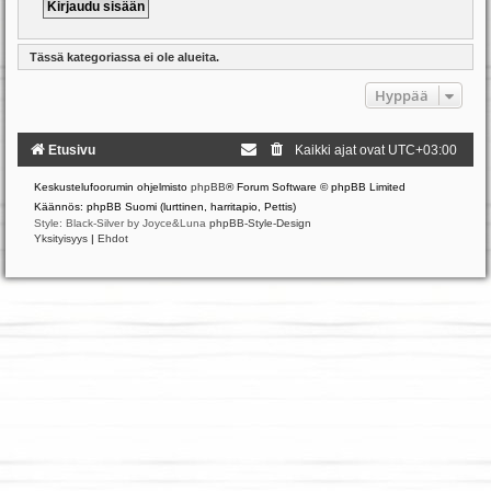
Tässä kategoriassa ei ole alueita.
Hyppää
Etusivu
Kaikki ajat ovat
UTC+03:00
Keskustelufoorumin ohjelmisto
phpBB
® Forum Software © phpBB Limited
Käännös: phpBB Suomi (lurttinen, harritapio, Pettis)
Style: Black-Silver by Joyce&Luna
phpBB-Style-Design
Yksityisyys
|
Ehdot