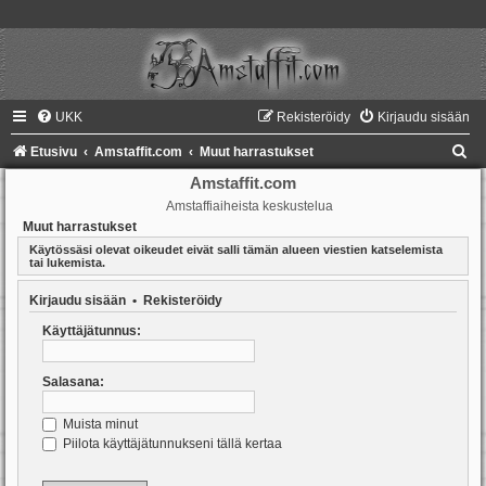
UKK
Rekisteröidy
Kirjaudu sisään
E
Etusivu
Amstaffit.com
Muut harrastukset
t
Amstaffit.com
Amstaffiaiheista keskustelua
s
Muut harrastukset
i
Käytössäsi olevat oikeudet eivät salli tämän alueen viestien katselemista
tai lukemista.
Kirjaudu sisään
•
Rekisteröidy
Käyttäjätunnus:
Salasana:
Muista minut
Piilota käyttäjätunnukseni tällä kertaa