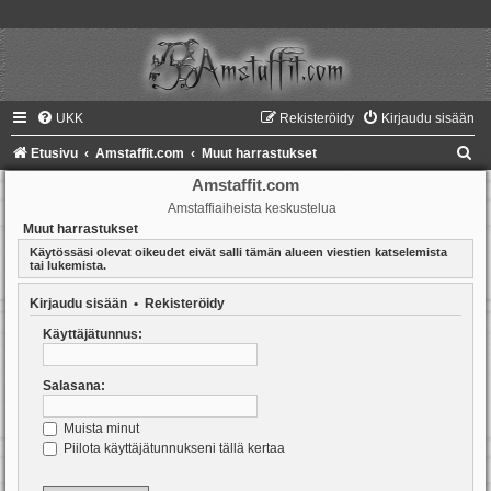
UKK
Rekisteröidy
Kirjaudu sisään
E
Etusivu
Amstaffit.com
Muut harrastukset
t
Amstaffit.com
Amstaffiaiheista keskustelua
s
Muut harrastukset
i
Käytössäsi olevat oikeudet eivät salli tämän alueen viestien katselemista
tai lukemista.
Kirjaudu sisään
•
Rekisteröidy
Käyttäjätunnus:
Salasana:
Muista minut
Piilota käyttäjätunnukseni tällä kertaa