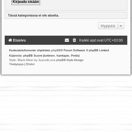
Tässä kategoriassa ei ole alueita.
Hyppää
Etusivu
Kaikki ajat ovat
UTC+03:00
Keskustelufoorumin ohjelmisto
phpBB
® Forum Software © phpBB Limited
Käännös: phpBB Suomi (lurttinen, harritapio, Pettis)
Style: Black-Silver by Joyce&Luna
phpBB-Style-Design
Yksityisyys
|
Ehdot