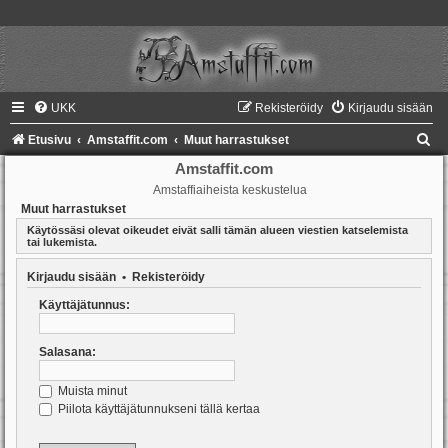
UKK
Rekisteröidy
Kirjaudu sisään
E
Etusivu
Amstaffit.com
Muut harrastukset
t
Amstaffit.com
Amstaffiaiheista keskustelua
s
Muut harrastukset
i
Käytössäsi olevat oikeudet eivät salli tämän alueen viestien katselemista
tai lukemista.
Kirjaudu sisään
•
Rekisteröidy
Käyttäjätunnus:
Salasana:
Muista minut
Piilota käyttäjätunnukseni tällä kertaa