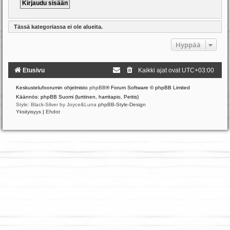
Tässä kategoriassa ei ole alueita.
Hyppää
Etusivu
Kaikki ajat ovat
UTC+03:00
Keskustelufoorumin ohjelmisto
phpBB
® Forum Software © phpBB Limited
Käännös: phpBB Suomi (lurttinen, harritapio, Pettis)
Style: Black-Silver by Joyce&Luna
phpBB-Style-Design
Yksityisyys
|
Ehdot