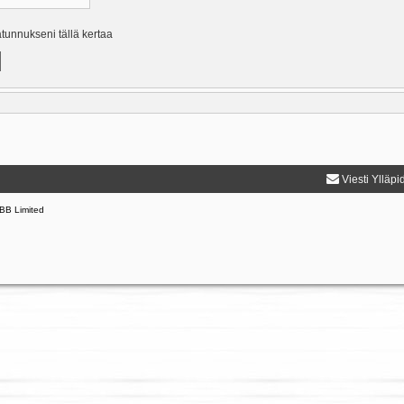
ätunnukseni tällä kertaa
Viesti Ylläpi
BB Limited