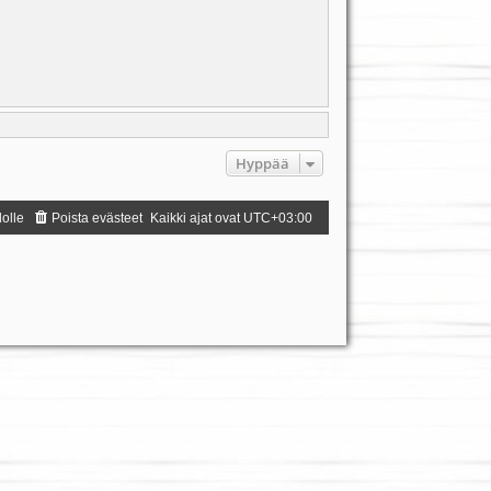
Hyppää
dolle
Poista evästeet
Kaikki ajat ovat
UTC+03:00