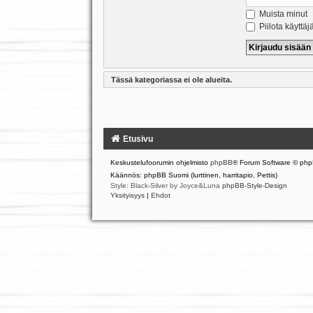
Muista minut
Piilota käyttäj
Tässä kategoriassa ei ole alueita.
Etusivu
Keskustelufoorumin ohjelmisto
phpBB
® Forum Software © php
Käännös: phpBB Suomi (lurttinen, harritapio, Pettis)
Style: Black-Silver by Joyce&Luna
phpBB-Style-Design
Yksityisyys
|
Ehdot