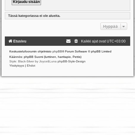
Tässä kategoriassa ei ole alueita.
Hyppää
Etusivu
Kaikki ajat ovat
UTC+03:00
Keskustelufoorumin ohjelmisto
phpBB
® Forum Software © phpBB Limited
Käännös: phpBB Suomi (lurttinen, harritapio, Pettis)
Style: Black-Silver by Joyce&Luna
phpBB-Style-Design
Yksityisyys
|
Ehdot