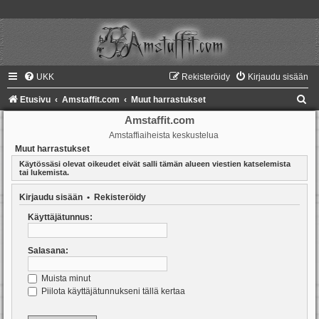
UKK
Rekisteröidy
Kirjaudu sisään
E
Etusivu
Amstaffit.com
Muut harrastukset
t
Amstaffit.com
Amstaffiaiheista keskustelua
s
Muut harrastukset
i
Käytössäsi olevat oikeudet eivät salli tämän alueen viestien katselemista
tai lukemista.
Kirjaudu sisään
•
Rekisteröidy
Käyttäjätunnus:
Salasana:
Muista minut
Piilota käyttäjätunnukseni tällä kertaa