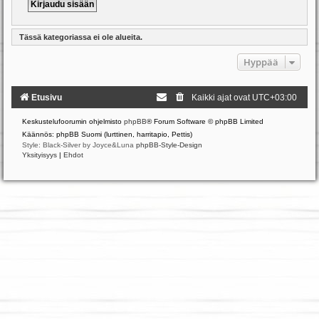
Tässä kategoriassa ei ole alueita.
Hyppää
Etusivu
Kaikki ajat ovat
UTC+03:00
Keskustelufoorumin ohjelmisto
phpBB
® Forum Software © phpBB Limited
Käännös: phpBB Suomi (lurttinen, harritapio, Pettis)
Style: Black-Silver by Joyce&Luna
phpBB-Style-Design
Yksityisyys
|
Ehdot