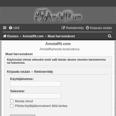
UKK
Rekisteröidy
Kirjaudu sisään
E
Etusivu
Amstaffit.com
Muut harrastukset
t
Amstaffit.com
Amstaffiaiheista keskustelua
s
Muut harrastukset
i
Käytössäsi olevat oikeudet eivät salli tämän alueen viestien katselemista
tai lukemista.
Kirjaudu sisään
•
Rekisteröidy
Käyttäjätunnus:
Salasana:
Muista minut
Piilota käyttäjätunnukseni tällä kertaa