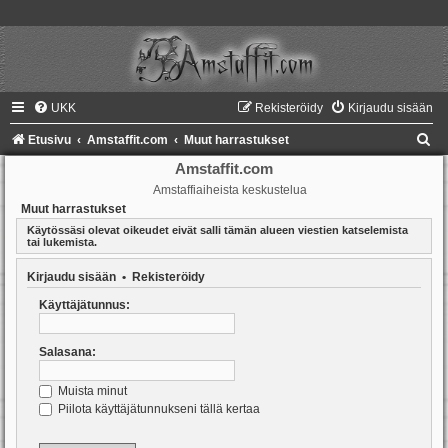
UKK
Rekisteröidy
Kirjaudu sisään
E
Etusivu
Amstaffit.com
Muut harrastukset
t
Amstaffit.com
Amstaffiaiheista keskustelua
s
Muut harrastukset
i
Käytössäsi olevat oikeudet eivät salli tämän alueen viestien katselemista
tai lukemista.
Kirjaudu sisään
•
Rekisteröidy
Käyttäjätunnus:
Salasana:
Muista minut
Piilota käyttäjätunnukseni tällä kertaa