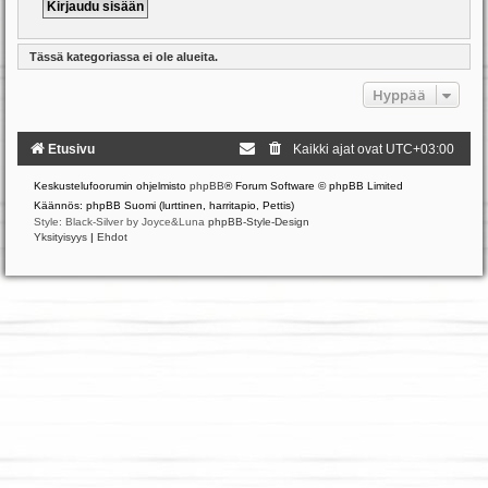
Tässä kategoriassa ei ole alueita.
Hyppää
Etusivu
Kaikki ajat ovat
UTC+03:00
Keskustelufoorumin ohjelmisto
phpBB
® Forum Software © phpBB Limited
Käännös: phpBB Suomi (lurttinen, harritapio, Pettis)
Style: Black-Silver by Joyce&Luna
phpBB-Style-Design
Yksityisyys
|
Ehdot