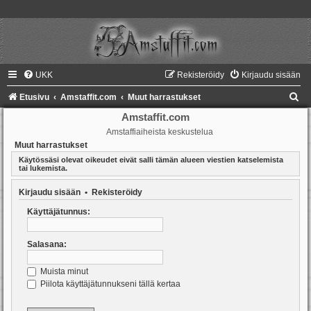
UKK
Rekisteröidy
Kirjaudu sisään
E
Etusivu
Amstaffit.com
Muut harrastukset
t
Amstaffit.com
Amstaffiaiheista keskustelua
s
Muut harrastukset
i
Käytössäsi olevat oikeudet eivät salli tämän alueen viestien katselemista
tai lukemista.
Kirjaudu sisään
•
Rekisteröidy
Käyttäjätunnus:
Salasana:
Muista minut
Piilota käyttäjätunnukseni tällä kertaa