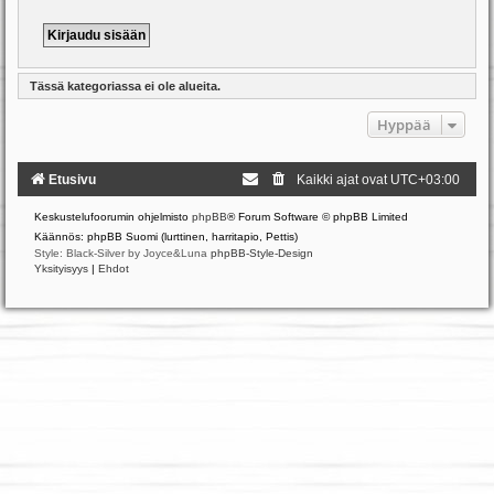
Tässä kategoriassa ei ole alueita.
Hyppää
Etusivu
Kaikki ajat ovat
UTC+03:00
Keskustelufoorumin ohjelmisto
phpBB
® Forum Software © phpBB Limited
Käännös: phpBB Suomi (lurttinen, harritapio, Pettis)
Style: Black-Silver by Joyce&Luna
phpBB-Style-Design
Yksityisyys
|
Ehdot