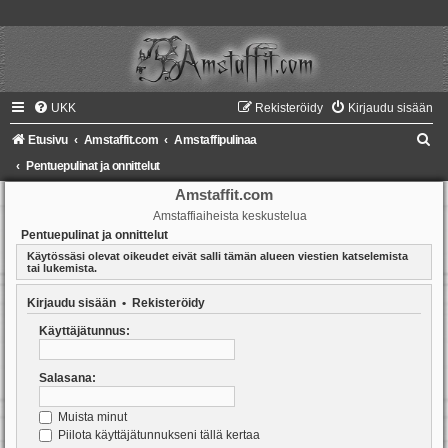
UKK
Rekisteröidy
Kirjaudu sisään
E
Etusivu
Amstaffit.com
Amstaffipulinaa
t
Pentuepulinat ja onnittelut
s
Amstaffit.com
Amstaffiaiheista keskustelua
i
Pentuepulinat ja onnittelut
Käytössäsi olevat oikeudet eivät salli tämän alueen viestien katselemista
tai lukemista.
Kirjaudu sisään
•
Rekisteröidy
Käyttäjätunnus:
Salasana:
Muista minut
Piilota käyttäjätunnukseni tällä kertaa