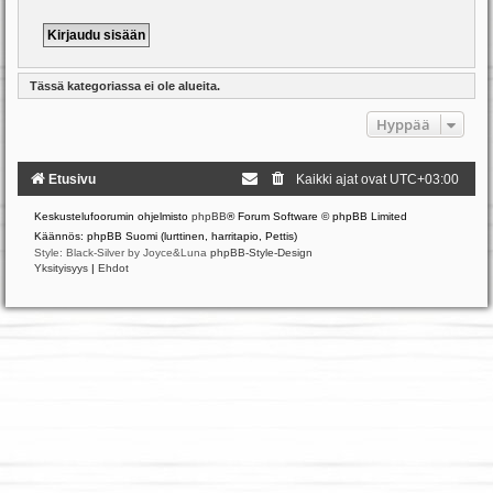
Tässä kategoriassa ei ole alueita.
Hyppää
Etusivu
Kaikki ajat ovat
UTC+03:00
Keskustelufoorumin ohjelmisto
phpBB
® Forum Software © phpBB Limited
Käännös: phpBB Suomi (lurttinen, harritapio, Pettis)
Style: Black-Silver by Joyce&Luna
phpBB-Style-Design
Yksityisyys
|
Ehdot