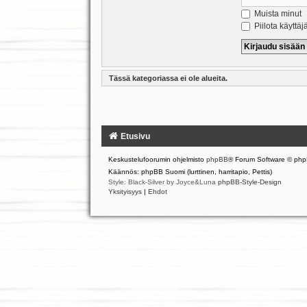
Muista minut
Piilota käyttäj
Tässä kategoriassa ei ole alueita.
Etusivu
Keskustelufoorumin ohjelmisto
phpBB
® Forum Software © php
Käännös: phpBB Suomi (lurttinen, harritapio, Pettis)
Style: Black-Silver by Joyce&Luna
phpBB-Style-Design
Yksityisyys
|
Ehdot