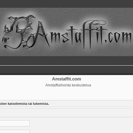
Amstaffit.com
Amstaffiaiheista keskustelua
tien katselemista tai lukemista.