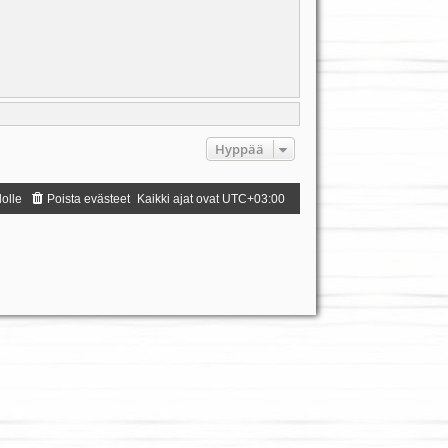
Hyppää
dolle
Poista evästeet
Kaikki ajat ovat
UTC+03:00