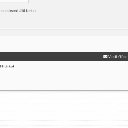
ätunnukseni tällä kertaa
Viesti Ylläpi
BB Limited