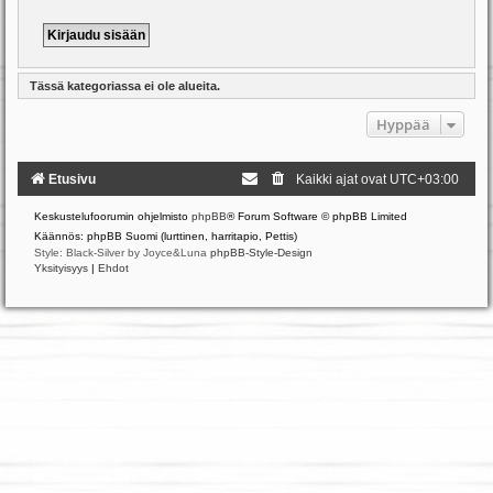
Tässä kategoriassa ei ole alueita.
Hyppää
Etusivu
Kaikki ajat ovat
UTC+03:00
Keskustelufoorumin ohjelmisto
phpBB
® Forum Software © phpBB Limited
Käännös: phpBB Suomi (lurttinen, harritapio, Pettis)
Style: Black-Silver by Joyce&Luna
phpBB-Style-Design
Yksityisyys
|
Ehdot