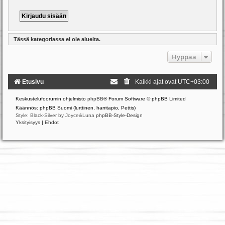
Tässä kategoriassa ei ole alueita.
Hyppää
Etusivu
Kaikki ajat ovat
UTC+03:00
Keskustelufoorumin ohjelmisto
phpBB
® Forum Software © phpBB Limited
Käännös: phpBB Suomi (lurttinen, harritapio, Pettis)
Style: Black-Silver by Joyce&Luna
phpBB-Style-Design
Yksityisyys
|
Ehdot