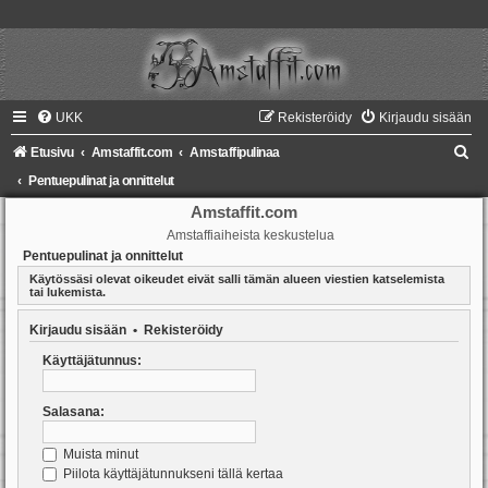
UKK
Rekisteröidy
Kirjaudu sisään
E
Etusivu
Amstaffit.com
Amstaffipulinaa
t
Pentuepulinat ja onnittelut
s
Amstaffit.com
Amstaffiaiheista keskustelua
i
Pentuepulinat ja onnittelut
Käytössäsi olevat oikeudet eivät salli tämän alueen viestien katselemista
tai lukemista.
Kirjaudu sisään
•
Rekisteröidy
Käyttäjätunnus:
Salasana:
Muista minut
Piilota käyttäjätunnukseni tällä kertaa