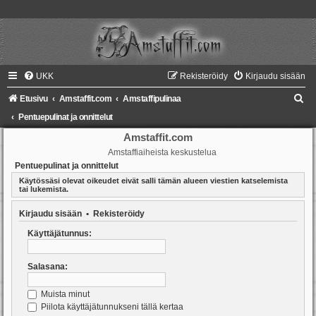
UKK
Rekisteröidy
Kirjaudu sisään
E
Etusivu
Amstaffit.com
Amstaffipulinaa
t
Pentuepulinat ja onnittelut
s
Amstaffit.com
Amstaffiaiheista keskustelua
i
Pentuepulinat ja onnittelut
Käytössäsi olevat oikeudet eivät salli tämän alueen viestien katselemista
tai lukemista.
Kirjaudu sisään
•
Rekisteröidy
Käyttäjätunnus:
Salasana:
Muista minut
Piilota käyttäjätunnukseni tällä kertaa