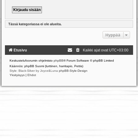
Tässä kategoriassa ei ole alueita.
Hyppää
Etusivu
Kaikki ajat ovat
UTC+03:00
Keskustelufoorumin ohjelmisto
phpBB
® Forum Software © phpBB Limited
Käännös: phpBB Suomi (lurttinen, harritapio, Pettis)
Style: Black-Silver by Joyce&Luna
phpBB-Style-Design
Yksityisyys
|
Ehdot