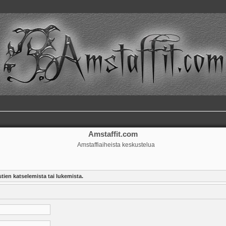
Amstaffit.com
Amstaffiaiheista keskustelua
tien katselemista tai lukemista.