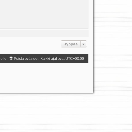
Hyppää
dolle
Poista evästeet
Kaikki ajat ovat
UTC+03:00