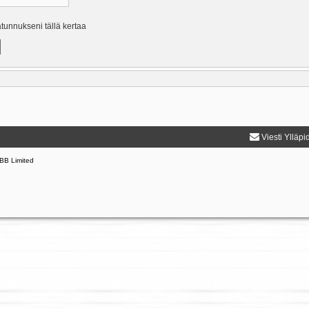
ätunnukseni tällä kertaa
Viesti Ylläpi
BB Limited