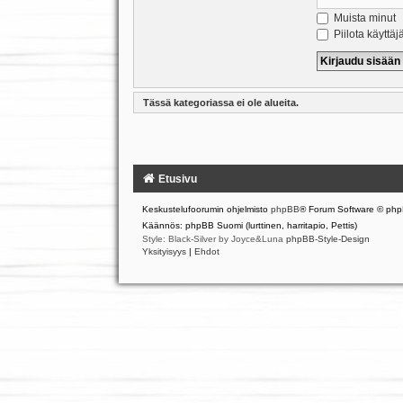
Muista minut
Piilota käyttäj
Tässä kategoriassa ei ole alueita.
Etusivu
Keskustelufoorumin ohjelmisto
phpBB
® Forum Software © php
Käännös: phpBB Suomi (lurttinen, harritapio, Pettis)
Style: Black-Silver by Joyce&Luna
phpBB-Style-Design
Yksityisyys
|
Ehdot