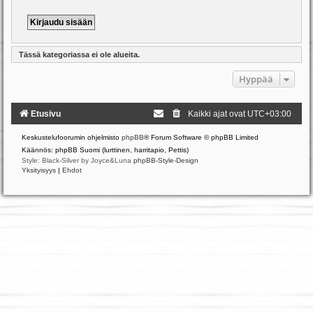
Tässä kategoriassa ei ole alueita.
Hyppää
Etusivu
Kaikki ajat ovat
UTC+03:00
Keskustelufoorumin ohjelmisto
phpBB
® Forum Software © phpBB Limited
Käännös: phpBB Suomi (lurttinen, harritapio, Pettis)
Style: Black-Silver by Joyce&Luna
phpBB-Style-Design
Yksityisyys
|
Ehdot