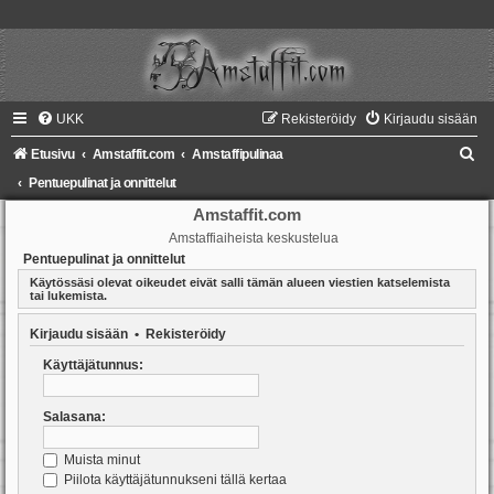
UKK
Rekisteröidy
Kirjaudu sisään
E
Etusivu
Amstaffit.com
Amstaffipulinaa
t
Pentuepulinat ja onnittelut
s
Amstaffit.com
Amstaffiaiheista keskustelua
i
Pentuepulinat ja onnittelut
Käytössäsi olevat oikeudet eivät salli tämän alueen viestien katselemista
tai lukemista.
Kirjaudu sisään
•
Rekisteröidy
Käyttäjätunnus:
Salasana:
Muista minut
Piilota käyttäjätunnukseni tällä kertaa