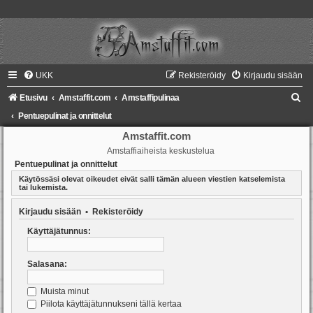
UKK
Rekisteröidy
Kirjaudu sisään
E
Etusivu
Amstaffit.com
Amstaffipulinaa
t
Pentuepulinat ja onnittelut
s
Amstaffit.com
Amstaffiaiheista keskustelua
i
Pentuepulinat ja onnittelut
Käytössäsi olevat oikeudet eivät salli tämän alueen viestien katselemista
tai lukemista.
Kirjaudu sisään
•
Rekisteröidy
Käyttäjätunnus:
Salasana:
Muista minut
Piilota käyttäjätunnukseni tällä kertaa