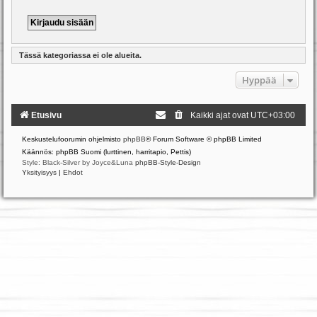
Tässä kategoriassa ei ole alueita.
Hyppää
Etusivu
Kaikki ajat ovat
UTC+03:00
Keskustelufoorumin ohjelmisto
phpBB
® Forum Software © phpBB Limited
Käännös: phpBB Suomi (lurttinen, harritapio, Pettis)
Style: Black-Silver by Joyce&Luna
phpBB-Style-Design
Yksityisyys
|
Ehdot