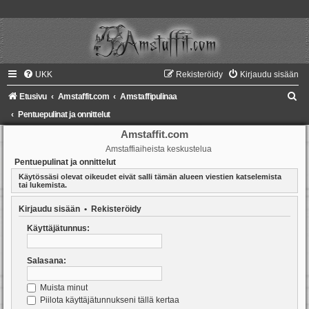
UKK
Rekisteröidy
Kirjaudu sisään
E
Etusivu
Amstaffit.com
Amstaffipulinaa
t
Pentuepulinat ja onnittelut
s
Amstaffit.com
Amstaffiaiheista keskustelua
i
Pentuepulinat ja onnittelut
Käytössäsi olevat oikeudet eivät salli tämän alueen viestien katselemista
tai lukemista.
Kirjaudu sisään
•
Rekisteröidy
Käyttäjätunnus:
Salasana:
Muista minut
Piilota käyttäjätunnukseni tällä kertaa