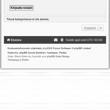
Tässä kategoriassa ei ole alueita.
Hyppää
Etusivu
Kaikki ajat ovat
UTC+03:00
Keskustelufoorumin ohjelmisto
phpBB
® Forum Software © phpBB Limited
Käännös: phpBB Suomi (lurttinen, harritapio, Pettis)
Style: Black-Silver by Joyce&Luna
phpBB-Style-Design
Yksityisyys
|
Ehdot