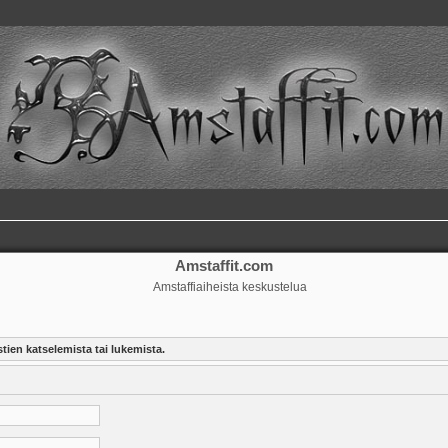
Amstaffit.com
Amstaffiaiheista keskustelua
tien katselemista tai lukemista.