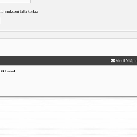
ätunnukseni tällä kertaa
Viesti Ylläpi
BB Limited