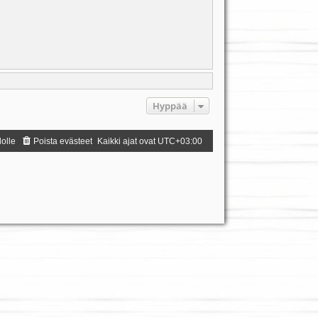
Hyppää
dolle
Poista evästeet
Kaikki ajat ovat
UTC+03:00