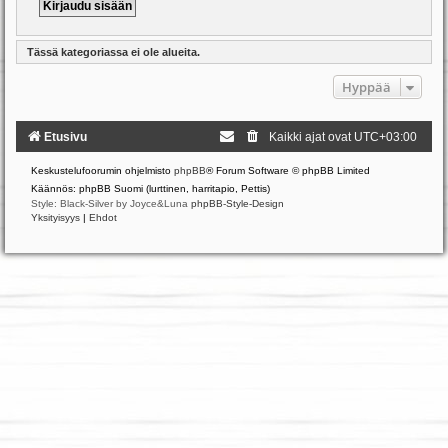
Tässä kategoriassa ei ole alueita.
Hyppää
Etusivu
Kaikki ajat ovat
UTC+03:00
Keskustelufoorumin ohjelmisto
phpBB
® Forum Software © phpBB Limited
Käännös: phpBB Suomi (lurttinen, harritapio, Pettis)
Style: Black-Silver by Joyce&Luna
phpBB-Style-Design
Yksityisyys
|
Ehdot