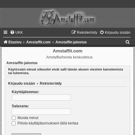
UKK
Rekisteröidy
Kirjaudu sisään
E
Etusivu
Amstaffit.com
Amstaffin jalostus
t
Amstaffit.com
Amstaffiaiheista keskustelua
s
Amstaffin jalostus
i
Käytössäsi olevat oikeudet eivät salli tämän alueen viestien katselemista
tai lukemista.
Kirjaudu sisään
•
Rekisteröidy
Käyttäjätunnus:
Salasana:
Muista minut
Piilota käyttäjätunnukseni tällä kertaa