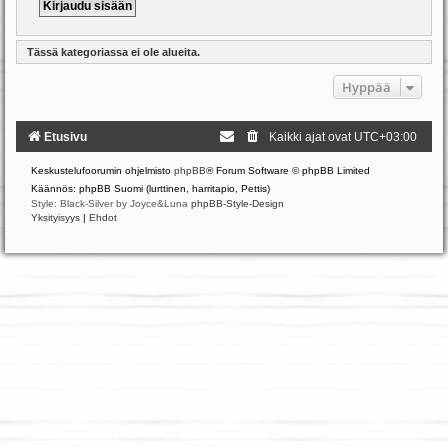
Tässä kategoriassa ei ole alueita.
Hyppää
Etusivu
Kaikki ajat ovat
UTC+03:00
Keskustelufoorumin ohjelmisto
phpBB
® Forum Software © phpBB Limited
Käännös: phpBB Suomi (lurttinen, harritapio, Pettis)
Style: Black-Silver by Joyce&Luna
phpBB-Style-Design
Yksityisyys
|
Ehdot