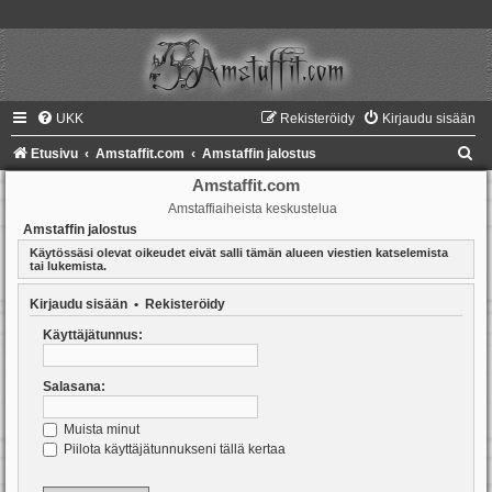
UKK
Rekisteröidy
Kirjaudu sisään
E
Etusivu
Amstaffit.com
Amstaffin jalostus
t
Amstaffit.com
Amstaffiaiheista keskustelua
s
Amstaffin jalostus
i
Käytössäsi olevat oikeudet eivät salli tämän alueen viestien katselemista
tai lukemista.
Kirjaudu sisään
•
Rekisteröidy
Käyttäjätunnus:
Salasana:
Muista minut
Piilota käyttäjätunnukseni tällä kertaa