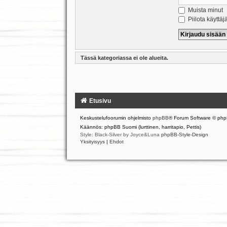
Muista minut
Piilota käyttäj
Tässä kategoriassa ei ole alueita.
Etusivu
Keskustelufoorumin ohjelmisto
phpBB
® Forum Software © php
Käännös: phpBB Suomi (lurttinen, harritapio, Pettis)
Style: Black-Silver by Joyce&Luna
phpBB-Style-Design
Yksityisyys
|
Ehdot