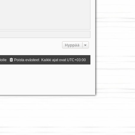
Hyppää
dolle
Poista evästeet
Kaikki ajat ovat
UTC+03:00