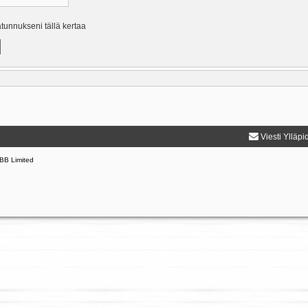
ätunnukseni tällä kertaa
Viesti Ylläpi
BB Limited