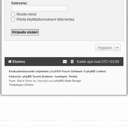
Salasana:
Muista minut
Piilota käyttäjätunnukseni tällä kertaa
Hyppää
Etusivu
Kaikki ajat ovat
UTC+03:00
Keskustelufoorumin ohjelmisto
phpBB
® Forum Software © phpBB Limited
Käännös: phpBB Suomi (lurttinen, harritapio, Pettis)
Style: Black-Silver by Joyce&Luna
phpBB-Style-Design
Yksityisyys
|
Ehdot