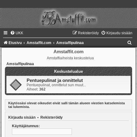
UKK
Rekisteröidy
Kirjaudu sisään
E
Etusivu
Amstaffit.com
Amstaffipulinaa
t
Amstaffit.com
Amstaffiaiheista keskustelua
s
Amstaffipulinaa
i
Keskustelualue
Pentuepulinat ja onnittelut
Pentuepulinat, onnittelut sun muut...
Aiheet:
362
Käytössäsi olevat oikeudet eivät salli tämän alueen viestien katselemista
tai lukemista.
Kirjaudu sisään
•
Rekisteröidy
Käyttäjätunnus: