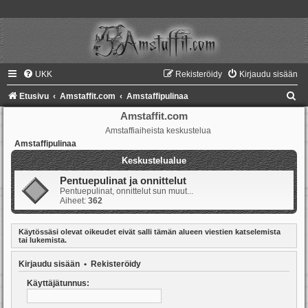
UKK
Rekisteröidy
Kirjaudu sisään
E
Etusivu
Amstaffit.com
Amstaffipulinaa
t
Amstaffit.com
Amstaffiaiheista keskustelua
s
Amstaffipulinaa
i
Keskustelualue
Pentuepulinat ja onnittelut
Pentuepulinat, onnittelut sun muut...
Aiheet:
362
Käytössäsi olevat oikeudet eivät salli tämän alueen viestien katselemista
tai lukemista.
Kirjaudu sisään
•
Rekisteröidy
Käyttäjätunnus: