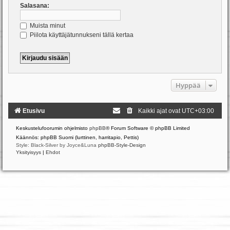
Salasana:
Muista minut
Piilota käyttäjätunnukseni tällä kertaa
Hyppää
Etusivu
Kaikki ajat ovat
UTC+03:00
Keskustelufoorumin ohjelmisto
phpBB
® Forum Software © phpBB Limited
Käännös: phpBB Suomi (lurttinen, harritapio, Pettis)
Style: Black-Silver by Joyce&Luna
phpBB-Style-Design
Yksityisyys
|
Ehdot