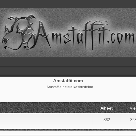
Amstaffit.com
Amstaffiaiheista keskustelua
Aiheet
Vie
362
32