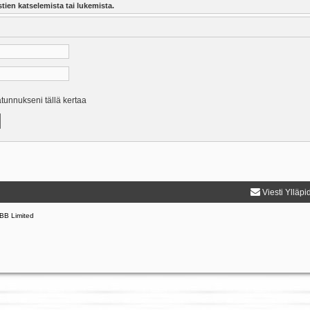
tien katselemista tai lukemista.
ätunnukseni tällä kertaa
Viesti Ylläpi
BB Limited