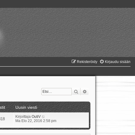
Rekisteröidy
Kirjaudu sisään
Etsi
Tarkennettu haku
stit
Uusin viesti
N
Kirjoittaja
OutiV
318
ä
Ma Elo 22, 2016 2:58 pm
y
t
ä