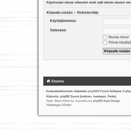
Käytössäsi olevat oikeudet eivät salli tämän alueen vies
Kirjaudu sisään
•
Rekisteröidy
Käyttäjätunnus:
Salasana:
Muista minut
Piilota käyttäj
Etusivu
Keskustelufoorumin ohjelmisto
phpBB
® Forum Software © php
Käännös: phpBB Suomi (lurttinen, harritapio, Pettis)
Style: Black-Silver by Joyce&Luna
phpBB-Style-Design
Yksityisyys
|
Ehdot