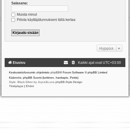
Salasana:
Muista minut
Piilota käyttäjätunnukseni tällä kertaa
Hyppää
Etusivu
Kaikki ajat ovat
UTC+03:00
Keskustelufoorumin ohjelmisto
phpBB
® Forum Software © phpBB Limited
Käännös: phpBB Suomi (lurttinen, harritapio, Pettis)
Style: Black-Silver by Joyce&Luna
phpBB-Style-Design
Yksityisyys
|
Ehdot