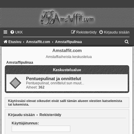
UKK
Rekisteröidy
Kirjaudu sisään
E
Etusivu
Amstaffit.com
Amstaffipulinaa
t
Amstaffit.com
Amstaffiaiheista keskustelua
s
Amstaffipulinaa
i
Keskustelualue
Pentuepulinat ja onnittelut
Pentuepulinat, onnittelut sun muut...
Aiheet:
362
Käytössäsi olevat oikeudet eivät salli tämän alueen viestien katselemista
tai lukemista.
Kirjaudu sisään
•
Rekisteröidy
Käyttäjätunnus: