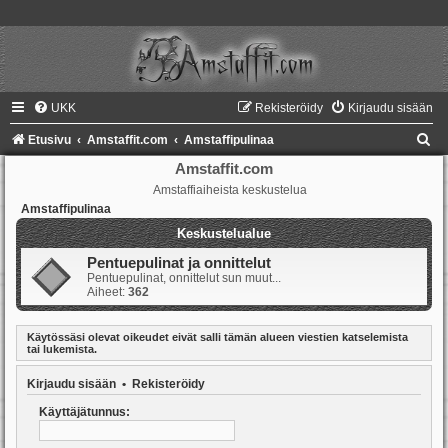
UKK
Rekisteröidy
Kirjaudu sisään
E
Etusivu
Amstaffit.com
Amstaffipulinaa
t
Amstaffit.com
Amstaffiaiheista keskustelua
s
Amstaffipulinaa
i
Keskustelualue
Pentuepulinat ja onnittelut
Pentuepulinat, onnittelut sun muut...
Aiheet:
362
Käytössäsi olevat oikeudet eivät salli tämän alueen viestien katselemista
tai lukemista.
Kirjaudu sisään
•
Rekisteröidy
Käyttäjätunnus: