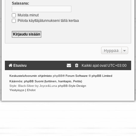
Salasana:
Muista minut
Piilota käyttäjätunnukseni tällä kertaa
Hyppää
Etusivu
Kaikki ajat ovat
UTC+03:00
Keskustelufoorumin ohjelmisto
phpBB
® Forum Software © phpBB Limited
Käännös: phpBB Suomi (lurttinen, harritapio, Pettis)
Style: Black-Silver by Joyce&Luna
phpBB-Style-Design
Yksityisyys
|
Ehdot