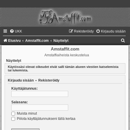
UKK
Rekisteröidy
Kirjaudu sisään
E
Etusivu
Amstaffit.com
Näyttelyt
t
Amstaffit.com
Amstaffiaiheista keskustelua
s
Näyttelyt
i
Käytössäsi olevat oikeudet eivät salli tämän alueen viestien katselemista
tai lukemista.
Kirjaudu sisään
•
Rekisteröidy
Käyttäjätunnus:
Salasana:
Muista minut
Piilota käyttäjätunnukseni tällä kertaa