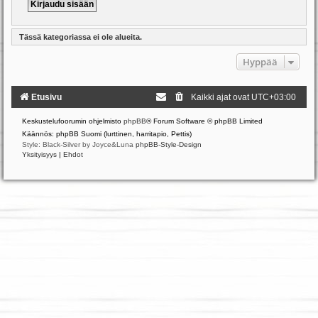
Tässä kategoriassa ei ole alueita.
Hyppää
Etusivu
Kaikki ajat ovat
UTC+03:00
Keskustelufoorumin ohjelmisto
phpBB
® Forum Software © phpBB Limited
Käännös: phpBB Suomi (lurttinen, harritapio, Pettis)
Style: Black-Silver by Joyce&Luna
phpBB-Style-Design
Yksityisyys
|
Ehdot