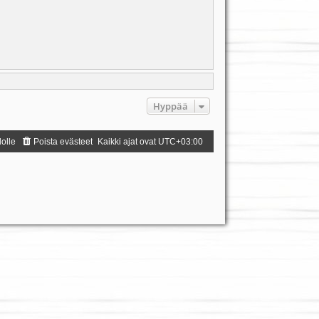
Hyppää
dolle
Poista evästeet
Kaikki ajat ovat
UTC+03:00