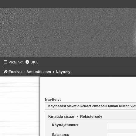
Pikalinkit
UKK
Etusivu
Amstaffit.com
Näyttelyt
Näyttelyt
Käytössäsi olevat oikeudet eivät salli tämän alueen vies
Kirjaudu sisään
•
Rekisteröidy
Käyttäjätunnus:
Salasana: