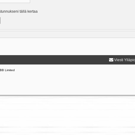
ätunnukseni tällä kertaa
Viesti Ylläpi
BB Limited