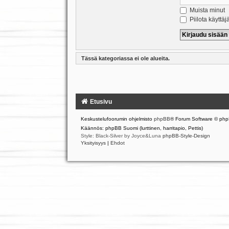
Muista minut
Piilota käyttäj
Tässä kategoriassa ei ole alueita.
Etusivu
Keskustelufoorumin ohjelmisto
phpBB
® Forum Software © php
Käännös: phpBB Suomi (lurttinen, harritapio, Pettis)
Style: Black-Silver by Joyce&Luna
phpBB-Style-Design
Yksityisyys
|
Ehdot