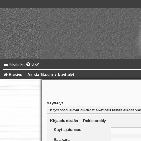
Pikalinkit
UKK
Etusivu
Amstaffit.com
Näyttelyt
Näyttelyt
Käytössäsi olevat oikeudet eivät salli tämän alueen vies
Kirjaudu sisään
•
Rekisteröidy
Käyttäjätunnus:
Salasana: