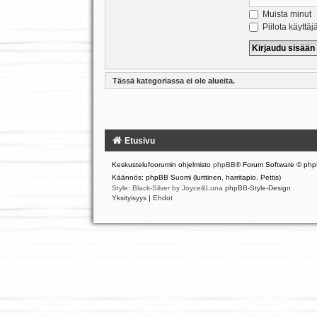
Muista minut
Piilota käyttäj
Tässä kategoriassa ei ole alueita.
Etusivu
Keskustelufoorumin ohjelmisto
phpBB
® Forum Software © php
Käännös: phpBB Suomi (lurttinen, harritapio, Pettis)
Style: Black-Silver by Joyce&Luna
phpBB-Style-Design
Yksityisyys
|
Ehdot