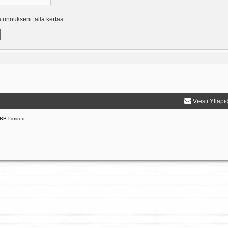
ätunnukseni tällä kertaa
Viesti Ylläpi
BB Limited