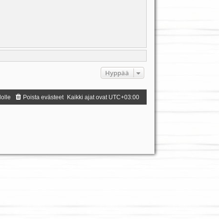
Hyppää
dolle
Poista evästeet
Kaikki ajat ovat
UTC+03:00