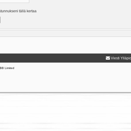
ätunnukseni tällä kertaa
Viesti Ylläpi
BB Limited