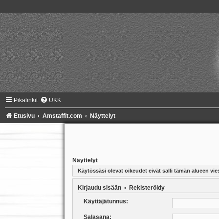
Pikalinkit
UKK
Etusivu
Amstaffit.com
Näyttelyt
Näyttelyt
Käytössäsi olevat oikeudet eivät salli tämän alueen vies
Kirjaudu sisään
•
Rekisteröidy
Käyttäjätunnus:
Salasana: