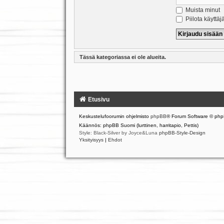
Muista minut
Piilota käyttäj
Tässä kategoriassa ei ole alueita.
Etusivu
Keskustelufoorumin ohjelmisto
phpBB
® Forum Software © php
Käännös: phpBB Suomi (lurttinen, harritapio, Pettis)
Style: Black-Silver by Joyce&Luna
phpBB-Style-Design
Yksityisyys
|
Ehdot