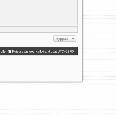
Hyppää
dolle
Poista evästeet
Kaikki ajat ovat
UTC+03:00