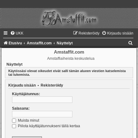
UKK
Rekisteröidy
Kirjaudu sisään
E
Etusivu
Amstaffit.com
Näyttelyt
t
Amstaffit.com
Amstaffiaiheista keskustelua
s
Näyttelyt
i
Käytössäsi olevat oikeudet eivät salli tämän alueen viestien katselemista
tai lukemista.
Kirjaudu sisään
•
Rekisteröidy
Käyttäjätunnus:
Salasana:
Muista minut
Piilota käyttäjätunnukseni tällä kertaa