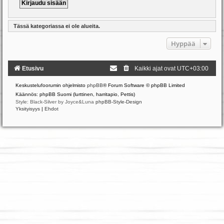
Tässä kategoriassa ei ole alueita.
Hyppää
Etusivu
Kaikki ajat ovat
UTC+03:00
Keskustelufoorumin ohjelmisto
phpBB
® Forum Software © phpBB Limited
Käännös: phpBB Suomi (lurttinen, harritapio, Pettis)
Style: Black-Silver by Joyce&Luna
phpBB-Style-Design
Yksityisyys
|
Ehdot