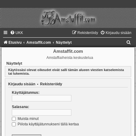
UKK
Rekisteröidy
Kirjaudu sisään
E
Etusivu
Amstaffit.com
Näyttelyt
t
Amstaffit.com
Amstaffiaiheista keskustelua
s
Näyttelyt
i
Käytössäsi olevat oikeudet eivät salli tämän alueen viestien katselemista
tai lukemista.
Kirjaudu sisään
•
Rekisteröidy
Käyttäjätunnus:
Salasana:
Muista minut
Piilota käyttäjätunnukseni tällä kertaa