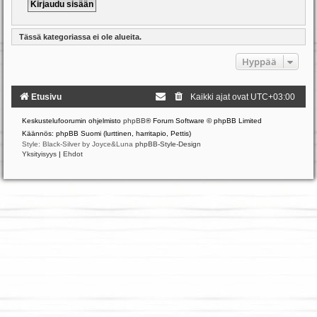
Tässä kategoriassa ei ole alueita.
Hyppää
Etusivu
Kaikki ajat ovat
UTC+03:00
Keskustelufoorumin ohjelmisto
phpBB
® Forum Software © phpBB Limited
Käännös: phpBB Suomi (lurttinen, harritapio, Pettis)
Style: Black-Silver by Joyce&Luna
phpBB-Style-Design
Yksityisyys
|
Ehdot